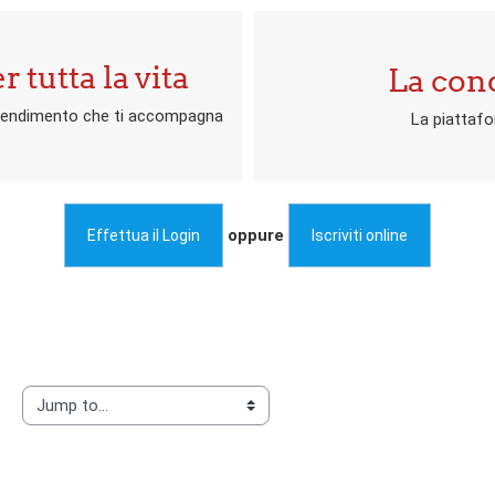
tutta la vita
La con
pprendimento che ti accompagna
La piattafo
oppure
Effettua il Login
Iscriviti online
mp to...