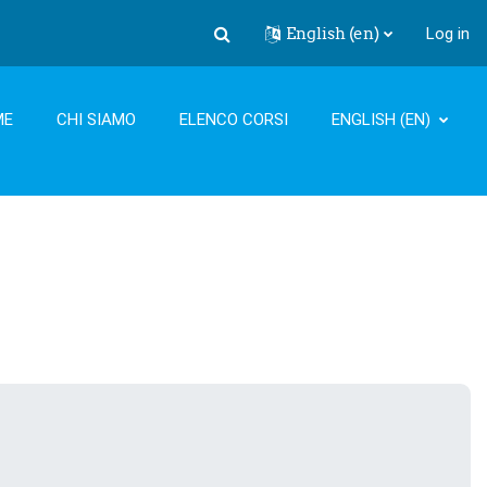
English ‎(en)‎
Log in
Toggle search input
ME
CHI SIAMO
ELENCO CORSI
ENGLISH ‎(EN)‎